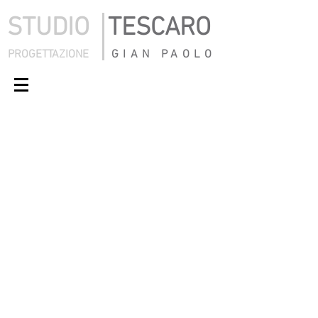
STUDIO
TESCARO
PROGETTAZIONE
GIAN PAOLO
Gian Paolo Tescaro
Anna Silvia Tescaro
Geometra
Architetto
fondatore